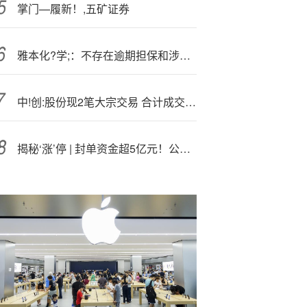
掌门—履新！,五矿证券
雅本化?学;：不存在逾期担保和涉及诉讼担保的情形
中!创:股份现2笔大宗交易 合计成交20.00万股
揭秘‘涨’停 | 封单资金超5亿元！公司：不存在未披露的重大事项