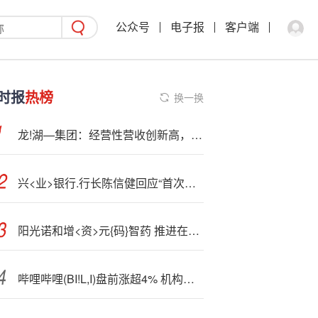
公众号
电子报
客户端
时报
热榜
换一换
龙!湖—集团：经营性营收创新高，实现内生“造血”自循环
兴<业>银行.行长陈信健回应“首次中期分红”：每一份投资背后 都是沉甸甸的信任
阳光诺和增<资>元{码}智药 推进在体内CAR-T领域战略布局
哔哩哔哩(BI!L,I)盘前涨超4% 机构指3C数码业务第二季增长超预期