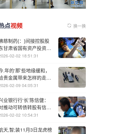
热点
视频
换一换
佛慈制药{：}间接控股股
东甘肃省国有资产投资集
团有限公司承诺在收购完
2026-02-02 18:51:31
成后五年内解决同业竞争
问题
今.年的‘那’些地缘缓和，
给贵金属带来怎样的走
势？
2026-02-09 04:05:31
兴业银行行‘长’陈信健：
对推动可转债转股有信
心、有举措，继续吸引现
2026-02-02 10:54:31
有股东和新投资者在二级
市场增持
航天,智;装11月3日龙虎榜