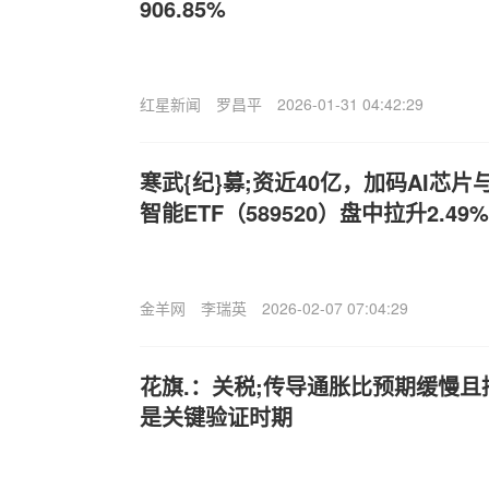
906.85%
红星新闻
罗昌平
2026-01-31 04:42:29
寒武{纪}募;资近40亿，加码AI芯
智能ETF（589520）盘中拉升2.4
金羊网
李瑞英
2026-02-07 07:04:29
花旗.：关税;传导通胀比预期缓慢
是关键验证时期