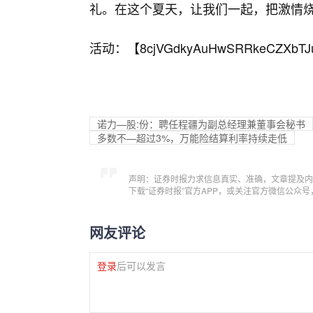
礼。在这个夏天，让我们一起，把激情
活动：【
8cjVGdkyAuHwSRRkeCZXbTJ
诺力—股:份：聘任程疆为副总经理兼董事会秘书
多数不—超过3%，万能险结算利率持续走低
声明：证券时报力求信息真实、准确，文章提及内
下载“证券时报”官方APP，或关注官方微信公众
网友评论
登录
后可以发言