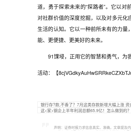
道，勇于探索未来的“探路者”。它以对
对社群价值的深度挖掘，以及对多元化
生活的认知。它以一种前所未有的力量
能、更便捷、更美好的未来。
91馃埐，正用它的智慧和勇气，为
活动：【
8cjVGdkyAuHwSRRkeCZXbTJ
银行存?款,不香了？7月这类存款新增大幅上涨 
这<家>钢企上半年利润总额65.9亿！怎么做到的
声明：证券时报力求信息真实、准确，文章提及内