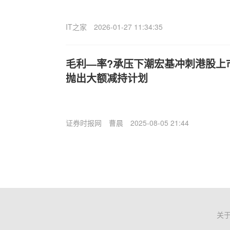
IT之家
2026-01-27 11:34:35
毛利—率?承压下潮宏基冲刺港股上
抛出大额减持计划
证券时报网
曹晨
2025-08-05 21:44
关