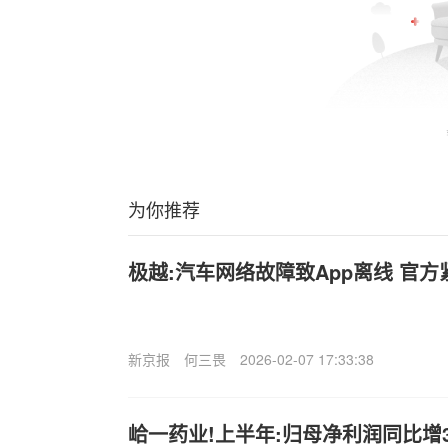
为你推荐
极越:汽车网络故障致App离线 官
新京报
何三畏
2026-02-07 17:33:38
峆一药业!上半年:归母净利润同比增3