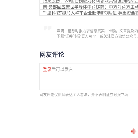
银龙股份：公司,在预应力材料领域具备强劲的综
商;务部回应安世半导体中荷磋商：中方对荷方主
千里科‘技’拟加入整车企业赴港IPO队伍 募集资金
声明：证券时报力求信息真实、准确，文章提及内
下载“证券时报”官方APP，或关注官方微信公众
网友评论
登录
后可以发言
网友评论仅供其表达个人看法，并不表明证券时报立场