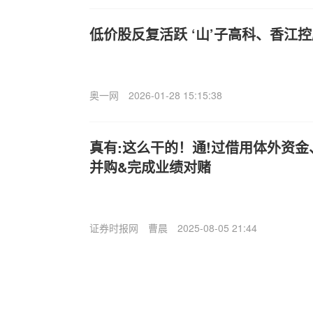
低价股反复活跃 ‘山’子高科、香江
奥一网
2026-01-28 15:15:38
真有:这么干的！通!过借用体外资
并购&完成业绩对赌
证券时报网
曹晨
2025-08-05 21:44