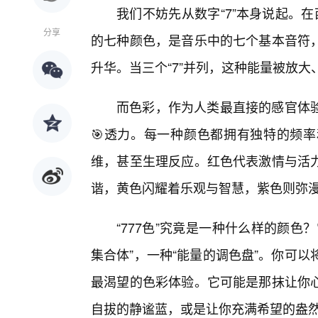
我们不妨先从数字“7”本身说起。
分享
的七种颜色，是音乐中的七个基本音符
升华。当三个“7”并列，这种能量被放
而色彩，作为人类最直接的感官体
🎯透力。每一种颜色都拥有独特的频
维，甚至生理反应。红色代表激情与活力
谐，黄色闪耀着乐观与智慧，紫色则弥
“777色”究竟是一种什么样的颜
集合体”，一种“能量的调色盘”。你可
最渴望的色彩体验。它可能是那抹让你
自拔的静谧蓝，或是让你充满希望的盎