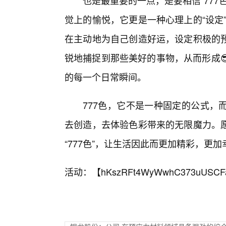
也是最重要的一点，是要相信“777
觉上的愉悦，它更是一种心理上的“设定”
在主动地为自己创造好运，设定积极的
锐地捕捉到那些美好的事物，从而形成
的每一个日常瞬间。
777色，它不是一种固定的公式，
去创造，去体验色彩带来的无限魔力。
“777色”，让生活因此而更加精彩，更加
活动：【
hKszRFt4WyWwhC373uUSCF