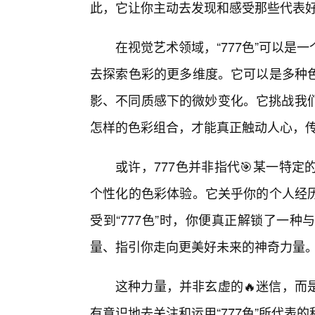
此，它让你主动去发现和感受那些代表
在视觉艺术领域，“777色”可以
去探索色彩的更多维度。它可以是多种色
影、不同质感下的微妙变化。它挑战我们
怎样的色彩组合，才能真正触动人心，传递
或许，777色并非指代🎯某一特定
个性化的色彩体验。它关乎你的个人经
受到“777色”时，你便真正解锁了一
量、指引你走向更美好未来的神奇力量
这种力量，并非玄虚的🔥迷信，而
有意识地去关注和运用“777色”所代