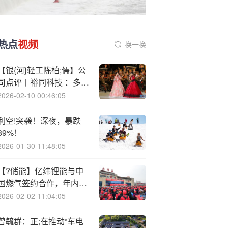
热点
视频
换一换
【银{河}轻工陈柏;儒】公
司点评丨裕同科技 ：多元
化/全球化稳健扩张，激励
2026-02-10 00:46:05
机制充足
利空!突袭！深夜，暴跌
89%！
2026-01-30 11:48:05
【?储能】亿纬锂能与中
国燃气签约合作，年内拟
实现1GWh储能产品订单
2026-02-02 11:04:05
曾毓群：正;在推动“车电