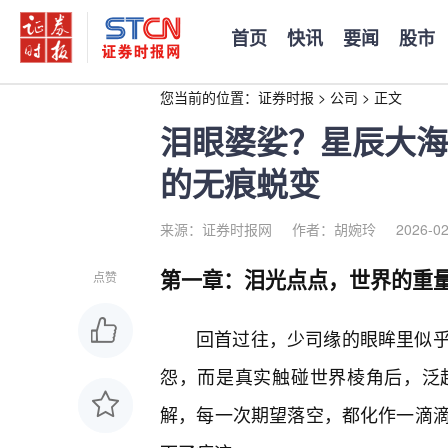
首页
快讯
要闻
股市
您当前的位置：
证券时报
>
公司
>
正文
泪眼婆娑？星辰大海
的无痕蜕变
来源：证券时报网
作者：胡婉玲
2026-02
第一章：泪光点点，世界的重
点赞
回首过往，少司缘的眼眸里似
怨，而是真实触碰世界棱角后，泛起
解，每一次期望落空，都化作一滴