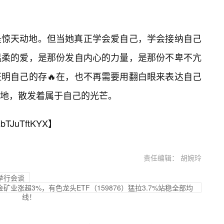
是惊天动地。但当她真正学会爱自己，学会接纳自己
温柔的爱，是那份发自内心的力量，是那份不卑不亢
明自己的存🔥在，也不再需要用翻白眼来表达自己
地，散发着属于自己的光芒。
bTJuTftKYX
】
责任编辑： 胡婉玲
举行会谈
业涨超3%，有色龙头ETF（159876）猛拉3.7%站稳全部均
线！