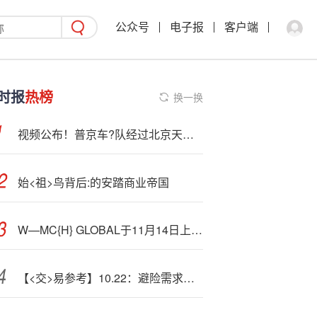
公众号
电子报
客户端
时报
热榜
换一换
视频公布！普京车?队经过北京天安门广场，访华专车罕见换上中国车牌，还有2个“8”
始<祖>鸟背后:的安踏商业帝国
W—MC{H} GLOBAL于11月14日上午起复牌
【<交>易参考】10.22：避险需求降温，金银价格暴跌