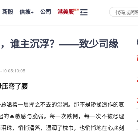
新股
信披+
公司
港美股
，谁主沉浮？——致少司缘
-10 05:10:05
量压弯了腰
乎总噙着一层挥之不去的湿润。那不是矫揉造作的哀
的🔥敏感与脆弱。每一次跌倒，每一次不被🤔理
滴泪珠，悄悄滑落，湿润了枕巾，也悄悄地在心底刻