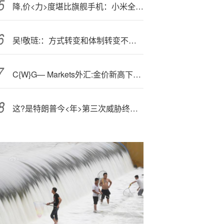
降,价<力>度堪比旗舰手机：小米全效空气净化器 Ultra 增强版 5799 → 3548 元
吴!敬琏:：方式转变和体制转变不平衡 出现了新形式的二元经济状态
C{W}G— Markets外汇:金价新高下的黄金投资热潮重燃
这?是特朗普今<年>第三次威胁终止与加拿大的贸易谈判