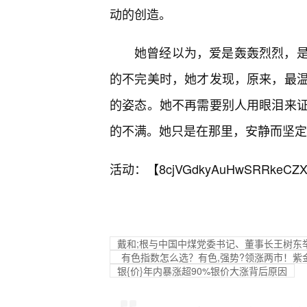
动的创造。
她曾经以为，爱是轰轰烈烈，
的不完美时，她才发现，原来，最
的姿态。她不再需要别人用眼泪来证
的不满。她只是在那里，安静而坚定
活动：【
8cjVGdkyAuHwSRRkeCZX
戴和;根与中国中煤党委书记、董事长王树东
有色指数怎么选？有色,强势?领涨两市！紫金矿
银{价}年内暴涨超90%银价大涨背后原因