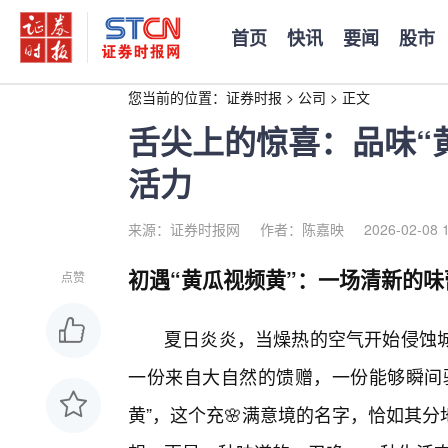
首页
快讯
要闻
股市
您当前的位置：
证券时报
>
公司
>
正文
舌尖上的惊喜：品味“
活力
来源：证券时报网
作者：陈嘉映
2026-02-08 
初遇“黄瓜视频黄”：一场清新的味
点赞
夏日炎炎，当燥热的空气开始侵蚀城
一份来自大自然的馈赠，一份能够瞬间
黄”，这个充🌸满意境的名字，恰如其