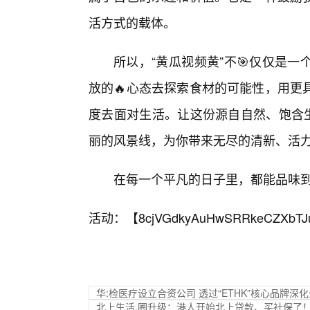
活方式的载体。
所以，“黄瓜视频黄”不🎯仅仅是
放的🔥心态去探索食材的可能性，用更
度去面对生活。让这份源自自然、饱含生
丽的风景线，为你带来无尽的清新、活
在每一个平凡的日子里，都能品味
活动：【
8cjVGdkyAuHwSRRkeCZXbTJ
华:检医疗设立合资公司 透过“ETHK”核心品牌
北上生活,圈升级：港人开始北上贷款、买社保了