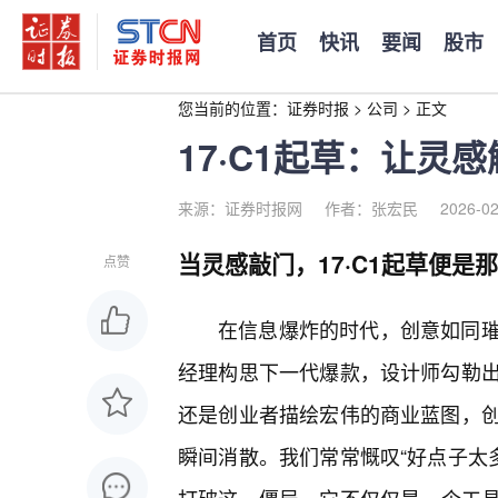
首页
快讯
要闻
股市
您当前的位置：
证券时报
>
公司
>
正文
17·C1起草：让灵
来源：证券时报网
作者：张宏民
2026-02
当灵感敲门，17·C1起草便是
点赞
在信息爆炸的时代，创意如同
经理构思下一代爆款，设计师勾勒
还是创业者描绘宏伟的商业蓝图，
瞬间消散。我们常常慨叹“好点子太多