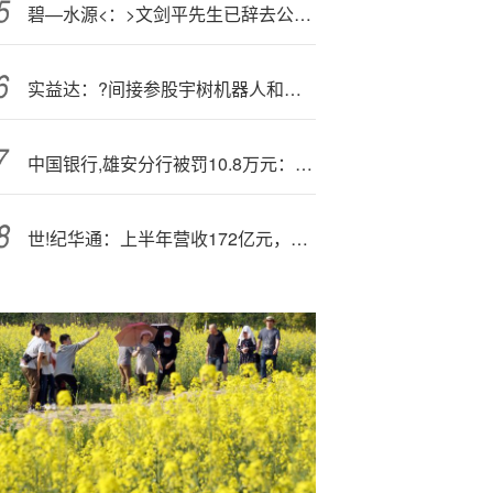
碧—水源<：>文剑平先生已辞去公司职务
实益达：?间接参股宇树机器人和六度人和
中国银行,雄安分行被罚10.8万元：违反国库管理规定
世!纪华通：上半年营收172亿元，同比增长85.5%