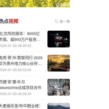
热点
视频
换一换
北;交所四周年：9000亿
市值、超900万户投资
者，逾八成公司实现盈利
2026-01-30 08:35:43
电亮‘贵’州·数智同行 2025
华为贵州电力核心伙伴解
决方案交流会圆满举办
2026-01-30 00:33:43
药捷‘安’康-B;与
Neurocrine达成项目合作
2026-01-30 06:38:43
大麦娱乐发!布中期业绩：