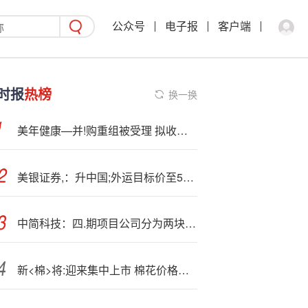
公众号
电子报
客户端
时报
热榜
换一换
美年健康—并!购重组被受理 拟收购衡阳美年、宁德美年等公司的股权
美银证券,：升中国;外运目标价至5港元 重申“买入”评级
中简科技：四.期项目公司分为两块，一块是配套的原丝，另一块是氧化碳化
新<棉>将:迎来集中上市 棉花价格预期不乐观